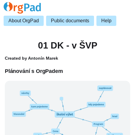
About OrgPad
Public documents
Help
01 DK - v ŠVP
Created by Antonín Marek
Plánování s OrgPadem