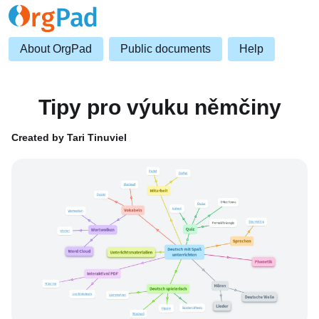
About OrgPad
Public documents
Help
Tipy pro výuku němčiny
Created by Tari Tinuviel