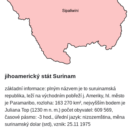
jihoamerický stát Surinam
základní informace: plným názvem je to suruinamská
republika, leží na východním pobřeží j. Ameriky, hl. město
je Paramaribo, rozloha: 163 270 km², nejvyšším bodem je
Juliana Top (1230 m n. m.) počet obyvatel: 609 569,
časové pásmo: -3 hod., úřední jazyk: nizozemština, měna
surinamský dolar (srd), vznik: 25.11 1975