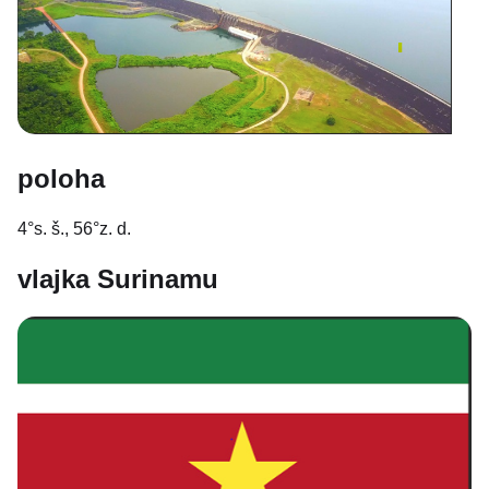
poloha
4°s. š., 56°z. d.
vlajka Surinamu