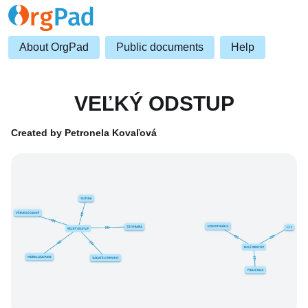
About OrgPad
Public documents
Help
VEĽKÝ ODSTUP
Created by Petronela Kovaľová