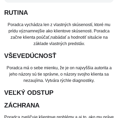
RUTINA
Poradca vychádza len z vlastných skúseností, ktoré mu
prídu významnejšie ako klientove skúsenosti. Poradca
začne klienta poúčať,nabádať a hodnotiť situácie na
základe vlastných predstáv.
VŠEVEDÚCNOSŤ
Poradca má o sebe mienku, že je on najvyššia autorita a
jeho názory sú tie správne, o názory svojho klienta sa
nezaujíma. Vytvára rýchle diagnostiky.
VEĽKÝ ODSTUP
ZÁCHRANA
Poradca zveličuje klientove problémy a aj to, ako mu práve