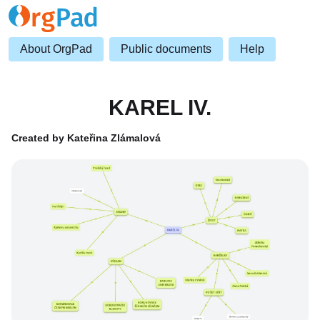
About OrgPad
Public documents
Help
KAREL IV.
Created by Kateřina Zlámalová