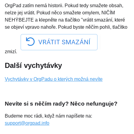
OrgPad zatím nemá historii. Pokud tedy smažete obsah,
nelze jej vrátit. Pokud něco smažete omylem, NIČÍM
NEHÝBEJTE a klepněte na tlačítko "vrátit smazání, které
se objeví vpravo nahoře. Pokud byste něčím pohli, tlačítko
zmizí.
Další vychytávky
Vychytávky v OrgPadu o kterých možná nevíte
Nevíte si s něčím rady? Něco nefunguje?
Budeme moc rádi, když nám napíšete na:
support@orgpad.info