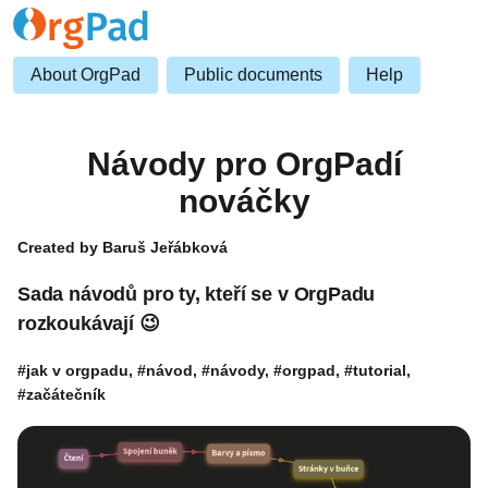
About OrgPad
Public documents
Help
Návody pro OrgPadí
nováčky
Created by Baruš Jeřábková
Sada návodů pro ty, kteří se v OrgPadu
rozkoukávají 😉
#jak v orgpadu, #návod, #návody, #orgpad, #tutorial,
#začátečník