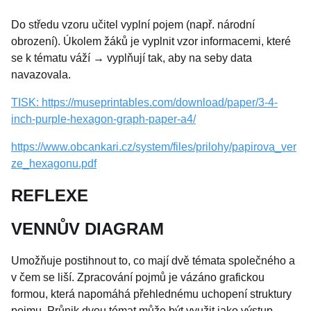
Do středu vzoru učitel vyplní pojem (např. národní
obrození). Úkolem žáků je vyplnit vzor informacemi, které
se k tématu váží → vyplňují tak, aby na seby data
navazovala.
TISK: https://museprintables.com/download/paper/3-4-
inch-purple-hexagon-graph-paper-a4/
https://www.obcankari.cz/system/files/prilohy/papirova_ver
ze_hexagonu.pdf
REFLEXE
VENNŮV DIAGRAM
Umožňuje postihnout to, co mají dvě témata společného a
v čem se liší. Zpracování pojmů je vázáno grafickou
formou, která napomáhá přehlednému uchopení struktury
pojmu. Průnik dvou témat může být využit jako výstup