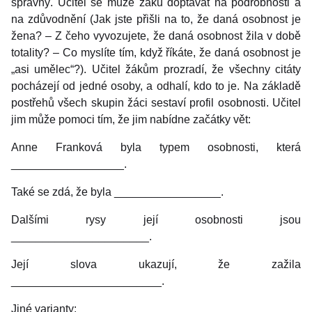
správný. Učitel se může žáků doptávat na podrobnosti a
na zdůvodnění (Jak jste přišli na to, že daná osobnost je
žena? – Z čeho vyvozujete, že daná osobnost žila v době
totality? – Co myslíte tím, když říkáte, že daná osobnost je
„asi umělec“?). Učitel žákům prozradí, že všechny citáty
pocházejí od jedné osoby, a odhalí, kdo to je. Na základě
postřehů všech skupin žáci sestaví profil osobnosti. Učitel
jim může pomoci tím, že jim nabídne začátky vět:
Anne Franková byla typem osobnosti, která
__________________.
Také se zdá, že byla _________________.
Dalšími rysy její osobnosti jsou
______________________.
Její slova ukazují, že zažila
________________________.
Jiné varianty: