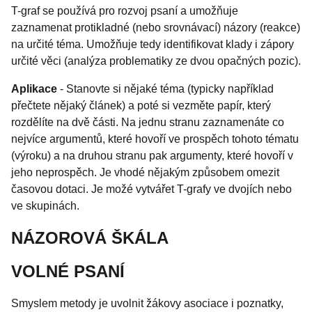
T-graf se používá pro rozvoj psaní a umožňuje
zaznamenat protikladné (nebo srovnávací) názory (reakce)
na určité téma. Umožňuje tedy identifikovat klady i zápory
určité věci (analýza problematiky ze dvou opačných pozic).
Aplikace
- Stanovte si nějaké téma (typicky například
přečtete nějaký článek) a poté si vezměte papír, který
rozdělíte na dvě části. Na jednu stranu zaznamenáte co
nejvíce argumentů, které hovoří ve prospěch tohoto tématu
(výroku) a na druhou stranu pak argumenty, které hovoří v
jeho neprospěch. Je vhodé nějakým způsobem omezit
časovou dotaci. Je možé vytvářet T-grafy ve dvojích nebo
ve skupinách.
NÁZOROVÁ ŠKÁLA
VOLNÉ PSANÍ
Smyslem metody je uvolnit žákovy asociace i poznatky,