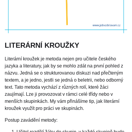
LITERÁRNÍ KROUŽKY
Literární kroužek je metoda nejen pro učitele českého
jazyka a literatury, jak by se mohlo zdát na první pohled z
názvu. Jedná se o strukturovanou diskuzi nad přečteným
textem, a je jedno, jestli se jedná o beletrii, nebo odborný
text. Tato metoda vychází z různých rolí, které žáci
zaujímají. Lze ji provozovat v rámci celé třídy nebo v
menších skupinkách. My vám přinášíme tip, jak literární
kroužek využít pro práci ve skupinách.
Postup zavádění metody:
Učitel rozdělí žáky do skupin, v každé skupině bude