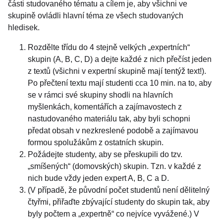
části studovaného tématu a cílem je, aby všichni ve
skupině ovládli hlavní téma ze všech studovaných
hledisek.
Rozdělte třídu do 4 stejně velkých „expertních“
skupin (A, B, C, D) a dejte každé z nich přečíst jeden
z textů (všichni v expertní skupině mají tentýž text!).
Po přečtení textu mají studenti cca 10 min. na to, aby
se v rámci své skupiny shodli na hlavních
myšlenkách, komentářích a zajímavostech z
nastudovaného materiálu tak, aby byli schopni
předat obsah v nezkreslené podobě a zajímavou
formou spolužákům z ostatních skupin.
Požádejte studenty, aby se přeskupili do tzv.
„smíšených“ (domovských) skupin. Tzn. v každé z
nich bude vždy jeden expert A, B, C a D.
(V případě, že původní počet studentů není dělitelný
čtyřmi, přiřaďte zbývající studenty do skupin tak, aby
byly počtem a „expertně“ co nejvíce vyvážené.) V