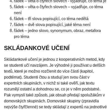
řádek – věta o čtyřech slovech - vyjadřuje, co téma je
řádek – věta o čtyřech slovech – vyjadřuje, co téma
není
řádek – tři slova popisující, co téma nedělá
řádek – dvě slova popisující, jaké téma není
řádek – jedno slovo, synonymum, obraz, metafora
pro téma
SKLÁDANKOVÉ UČENÍ
Skládankové učení je jednou z kooperativních metod, kdy
se studenti učí navzájem. Je výhodné ji používat u delších
textů, které je možno rozčlenit do více částí (kapitol,
podtémat). Studenti čtou a studují jen svou část v
expertních skupinách, v nichž si také ověří, jak textu
rozumějí ostatní a dohodnou se, co je v něm podstatné.
Pak vymyslí také způsob, jak obsah předají spolužákům v
domovských skupinách. Domovské skupiny (zpravidla
nejvýše čtyřčlenné) se tedy skládají z expertů na jednotlivé