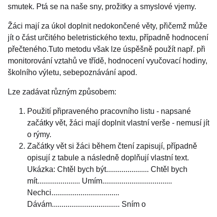
smutek. Ptá se na naše sny, prožitky a smyslové vjemy.
Žáci mají za úkol doplnit nedokončené věty, přičemž může
jít o část určitého beletristického textu, případně hodnocení
přečteného.Tuto metodu však lze úspěšně použít např. při
monitorování vztahů ve třídě, hodnocení vyučovací hodiny,
školního výletu, sebepoznávání apod.
Lze zadávat různým způsobem:
Použití připraveného pracovního listu - napsané
začátky vět, žáci mají doplnit vlastní verše - nemusí jít
o rýmy.
Začátky vět si žáci během čtení zapisují, případně
opisují z tabule a následně doplňují vlastní text.
Ukázka: Chtěl bych být...................... Chtěl bych
mít...................... Umím....................................
Nechci...................................
Dávám................................... Sním o
..................................