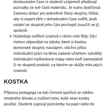
domluveném čase si studenti vzájemně předávají
poznatky ze své části materiálu. Je nutno dodržovat
časovou dotaci pro jednotlivé členy skupiny, hlídat,
aby si expert stihl v dohodnutém čase ověřit, jestli
ostatní ve skupině jeho část pochopili (naučili se ji)
správně.
Následuje ověření znalostí v rámci celé třídy: žáci
mohou odpovídat na otázky, které si kladou
domovské skupiny navzájem, všichni píšou
individuální práci na téma zadané učitelem, vytvářejí
individuální myšlenkové mapy nebo tvoří samostatně
či ve skupině produkt, na kterém se ukáže míra jejich
znalostí.
KOSTKA
Příprava pedagoga na tuto činnost spočívá ve výběru
vhodného tématu a zvážení toho, kolik stran kostky
použije. Studenti zapisují poznámky na papír nebo do