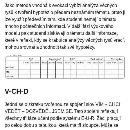
Jako metoda vhodná k evokaci vybízí analýza věcných
rysů k tvoření hypotéz o předem neznámém tématu, proto ji
lze využít především tam, kde studenti nemají o tématu
mnoho počátečních informací. V další fázi výukového
modelu pak studenti získávají o tématu další informace,
které v reflexi, kdy se k tabulce analýzy věcných rysů vrací,
mohou srovnat a zhodnotit tak své hypotézy.
V-CH-D
Jedná se o zkratku tvořenou ze spojení slov VÍM – CHCI
VĚDĚT – DOZVĚDĚL JSEM SE. Tato spojení reflektují
všechny tři fáze učení podle systému E-U-R. Žáci pracují
po celou dobu s tabulkou, která má tři sloupce. Může se