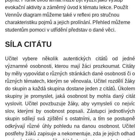
evokační aktivity a záměrný úvod k tématu lekce. Použít
Vennův diagram můžeme také v reflexi pro stručnou
charakteristiku pojmů a jejich prolínání. Přehled můžeme
studentům pomoci v utřídění představ o dané věci.
SÍLA CITÁTU
Učitel vybere několik autentických citátů od jedné
významné osobnosti, kterou mají žáci prozkoumat. Citáty
by měly vypovídat o různých stránkách dané osobnosti či o
různých tématech, kterým se věnovala. Učitel rozdělí žáky
do skupin a každá skupina dostane jeden z citátů. Úkolem
skupiny je promyslet, jaká osobnost by mohla daný citát
vyslovit. Učitel povzbuzuje žáky, aby vymysleli co nejvíc
slov, kterými by osobnost popsali. Zástupci jednotlivých
skupin sdílejí svá zjištění s ostatními, a tím se postupně
odkrývají různé úhly pohledu na danou osobnost. Učitel
postřehy žáků zapisuje a nekomentuje, zda je jejich odhad