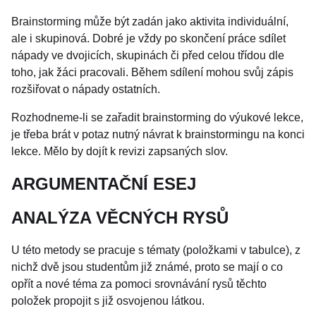
Brainstorming může být zadán jako aktivita individuální,
ale i skupinová. Dobré je vždy po skončení práce sdílet
nápady ve dvojicích, skupinách či před celou třídou dle
toho, jak žáci pracovali. Během sdílení mohou svůj zápis
rozšiřovat o nápady ostatních.
Rozhodneme-li se zařadit brainstorming do výukové lekce,
je třeba brát v potaz nutný návrat k brainstormingu na konci
lekce. Mělo by dojít k revizi zapsaných slov.
ARGUMENTAČNÍ ESEJ
ANALÝZA VĚCNÝCH RYSŮ
U této metody se pracuje s tématy (položkami v tabulce), z
nichž dvě jsou studentům již známé, proto se mají o co
opřít a nové téma za pomoci srovnávání rysů těchto
položek propojit s již osvojenou látkou.