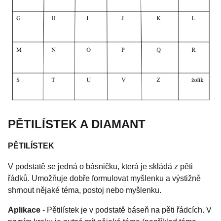
PĚTILÍSTEK A DIAMANT
PĚTILÍSTEK
V podstatě se jedná o básničku, která je skládá z pěti
řádků. Umožňuje dobře formulovat myšlenku a výstižně
shrnout nějaké téma, postoj nebo myšlenku.
Aplikace
- Pětilístek je v podstatě báseň na pěti řádcích. V