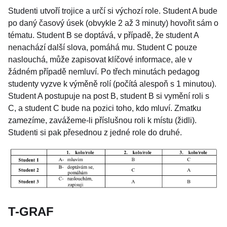
Studenti utvoří trojice a určí si výchozí role. Student A bude
po daný časový úsek (obvykle 2 až 3 minuty) hovořit sám o
tématu. Student B se doptává, v případě, že student A
nenachází další slova, pomáhá mu. Student C pouze
naslouchá, může zapisovat klíčové informace, ale v
žádném případě nemluví. Po třech minutách pedagog
studenty vyzve k výměně rolí (počítá alespoň s 1 minutou).
Student A postupuje na post B, student B si vymění roli s
C, a student C bude na pozici toho, kdo mluví. Zmatku
zamezíme, zavážeme-li příslušnou roli k místu (židli).
Studenti si pak přesednou z jedné role do druhé.
T-GRAF