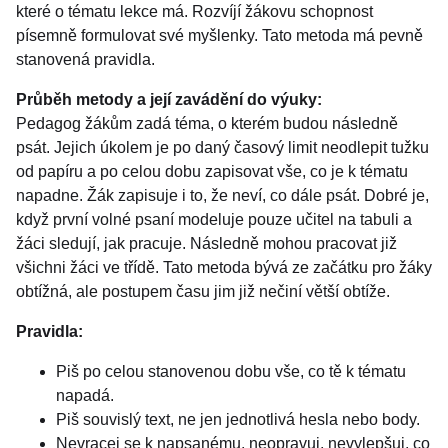
které o tématu lekce má. Rozvíjí žákovu schopnost
písemně formulovat své myšlenky. Tato metoda má pevně
stanovená pravidla.
Průběh metody a její zavádění do výuky:
Pedagog žákům zadá téma, o kterém budou následně
psát. Jejich úkolem je po daný časový limit neodlepit tužku
od papíru a po celou dobu zapisovat vše, co je k tématu
napadne. Žák zapisuje i to, že neví, co dále psát. Dobré je,
když první volné psaní modeluje pouze učitel na tabuli a
žáci sledují, jak pracuje. Následně mohou pracovat již
všichni žáci ve třídě. Tato metoda bývá ze začátku pro žáky
obtížná, ale postupem času jim již nečiní větší obtíže.
Pravidla:
Piš po celou stanovenou dobu vše, co tě k tématu
napadá.
Piš souvislý text, ne jen jednotlivá hesla nebo body.
Nevracej se k napsanému, neopravuj, nevylepšuj, co