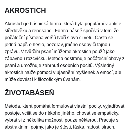
AKROSTICH
Akrostich je básnická forma, která byla populární v antice,
středověku a renesanci. Forma básně spočívá v tom, že
počáteční písmena veršů tvoří slovo či větu. Často se
jedná např. o heslo, pozdrav, jméno osoby či tajnou
zprávu. V tvůrčím psaní můžeme akrostich použít jako
zábavnou rozcvičku. Metoda odstraňuje počáteční obavy z
psaní a umožňuje zahrnutí osobních pocitů. Výsledný
akrostich může pomoci v ujasnění myšlenek a emocí, ale
může dovést i k filozofickým úvahám.
ŽIVOTABÁSEŇ
Metoda, která pomáhá formulovat vlastní pocity, vyjadřovat
postoje, vcítit se do někoho jiného, chovat se empaticky,
vybrat si z několika možností pouze některou. Pracuje s
abstraktními pojmy, jako je štěstí, láska, radost, strach,