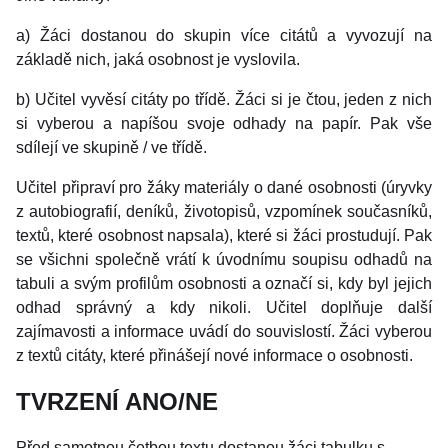
a) Žáci dostanou do skupin více citátů a vyvozují na
základě nich, jaká osobnost je vyslovila.
b) Učitel vyvěsí citáty po třídě. Žáci si je čtou, jeden z nich
si vyberou a napíšou svoje odhady na papír. Pak vše
sdílejí ve skupině / ve třídě.
Učitel připraví pro žáky materiály o dané osobnosti (úryvky
z autobiografií, deníků, životopisů, vzpomínek současníků,
textů, které osobnost napsala), které si žáci prostudují. Pak
se všichni společně vrátí k úvodnímu soupisu odhadů na
tabuli a svým profilům osobnosti a označí si, kdy byl jejich
odhad správný a kdy nikoli. Učitel doplňuje další
zajímavosti a informace uvádí do souvislostí. Žáci vyberou
z textů citáty, které přinášejí nové informace o osobnosti.
TVRZENÍ ANO/NE
Před samotnou četbou textu dostanou žáci tabulku s