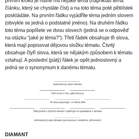
prvním kroku je nutné mít nějaké téma (například téma
článku, který se chystáte číst) a na toto téma poté pětilístek
poskládáte. Na prvním řádku vyjádříte téma jedním slovem
(obvykle se jedná o podstatné jméno). Na druhém řádku
toto téma popíšete ve dvou slovech (jedná se o odpověď
na otázku “jaké je téma?”). Třetí řádek obsahuje tři slova,
která mají popisovat dějovou složku tématu. Čtvrtý
obsahuje čtyři slova, která se nějakým způsobem k tématu
vztahují. A poslední (pátý) řátek je opět jednoslovný a
jedná se o synonymum k danému tématu.
DIAMANT