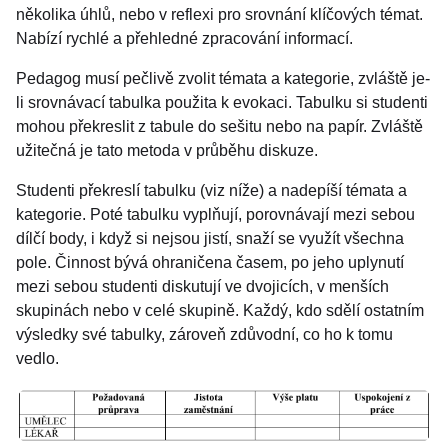
několika úhlů, nebo v reflexi pro srovnání klíčových témat.
Nabízí rychlé a přehledné zpracování informací.
Pedagog musí pečlivě zvolit témata a kategorie, zvláště je-
li srovnávací tabulka použita k evokaci. Tabulku si studenti
mohou překreslit z tabule do sešitu nebo na papír. Zvláště
užitečná je tato metoda v průběhu diskuze.
Studenti překreslí tabulku (viz níže) a nadepíší témata a
kategorie. Poté tabulku vyplňují, porovnávají mezi sebou
dílčí body, i když si nejsou jistí, snaží se využít všechna
pole. Činnost bývá ohraničena časem, po jeho uplynutí
mezi sebou studenti diskutují ve dvojicích, v menších
skupinách nebo v celé skupině. Každý, kdo sdělí ostatním
výsledky své tabulky, zároveň zdůvodní, co ho k tomu
vedlo.