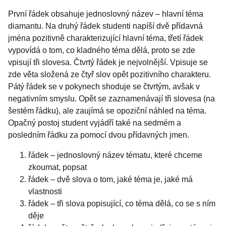
První řádek obsahuje jednoslovný název – hlavní téma
diamantu. Na druhý řádek studenti napíší dvě přídavná
jména pozitivně charakterizující hlavní téma, třetí řádek
vypovídá o tom, co kladného téma dělá, proto se zde
vpisují tři slovesa. Čtvrtý řádek je nejvolnější. Vpisuje se
zde věta složená ze čtyř slov opět pozitivního charakteru.
Pátý řádek se v pokynech shoduje se čtvrtým, avšak v
negativním smyslu. Opět se zaznamenávají tři slovesa (na
šestém řádku), ale zaujímá se opoziční náhled na téma.
Opačný postoj student vyjádří také na sedmém a
posledním řádku za pomocí dvou přídavných jmen.
řádek – jednoslovný název tématu, které chceme
zkoumat, popsat
řádek – dvě slova o tom, jaké téma je, jaké má
vlastnosti
řádek – tři slova popisující, co téma dělá, co se s ním
děje