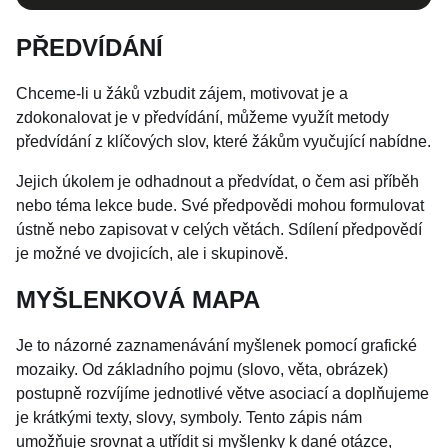
PŘEDVÍDÁNÍ
Chceme-li u žáků vzbudit zájem, motivovat je a
zdokonalovat je v předvídání, můžeme využít metody
předvídání z klíčových slov, které žákům vyučující nabídne.
Jejich úkolem je odhadnout a předvídat, o čem asi příběh
nebo téma lekce bude. Své předpovědi mohou formulovat
ústně nebo zapisovat v celých větách. Sdílení předpovědí
je možné ve dvojicích, ale i skupinově.
MYŠLENKOVÁ MAPA
Je to názorné zaznamenávání myšlenek pomocí grafické
mozaiky. Od základního pojmu (slovo, věta, obrázek)
postupně rozvíjíme jednotlivé větve asociací a doplňujeme
je krátkými texty, slovy, symboly. Tento zápis nám
umožňuje srovnat a utřídit si myšlenky k dané otázce,